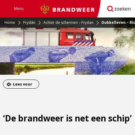
zoeken
Menu
Brandweer
Open
navigatie
Home
Fryslân
Achter de schermen – Fryslan
Dubbelleven – Ric
Lees voor
‘De brandweer is net een schip’