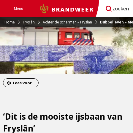
zoeken
Menu
Brandweer
Open
navigatie
Home
Fryslân
Achter de schermen – Fryslan
Dubbelleven – M
Lees voor
‘Dit is de mooiste ijsbaan van
Fryslân’