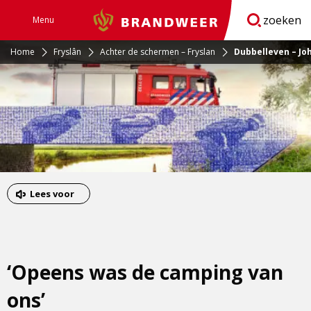
zoeken
Menu
Brandweer
Open
navigatie
Home
Fryslân
Achter de schermen – Fryslan
Dubbelleven – Jo
Lees voor
‘Opeens was de camping van
ons’