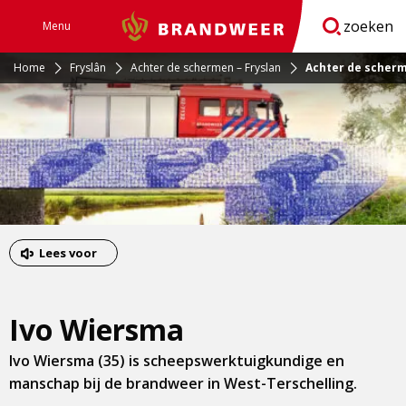
zoeken
Menu
Brandweer
Open
navigatie
Home
Fryslân
Achter de schermen – Fryslan
Achter de scherm
Lees voor
Ivo Wiersma
Ivo Wiersma (35) is scheepswerktuigkundige en
manschap bij de brandweer in West-Terschelling.