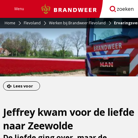
zoeken
Menu
Brandweer
Open
navigatie
Home
Flevoland
Werken bij Brandweer Flevoland
Ervaringsve
Lees voor
Jeffrey kwam voor de liefde
naar Zeewolde
De liefde ging over, maar de