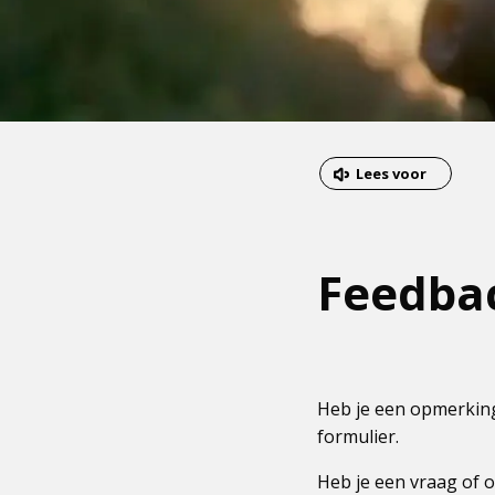
Dit
Lees voor
is
een
externe
Feedba
pagina
Heb je een opmerking
formulier.
Heb je een vraag of o