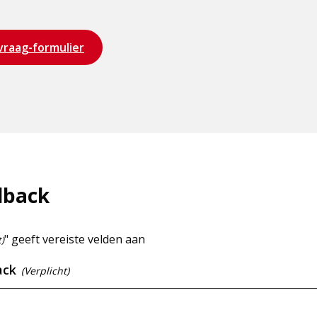
vraag-formulier
dback
" geeft vereiste velden aan
t)
ack
(Verplicht)