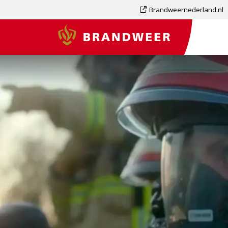
Dit
Brandweernederland.nl
is
Brandweer
een
externe
pagina