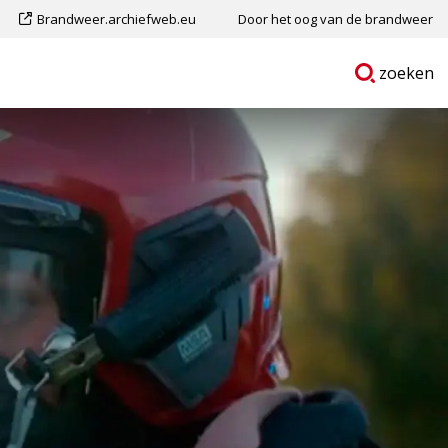
Dit
Brandweer.archiefweb.eu
Door het oog van de brandweer
is
Ga
p
zoeken
een
naar
externe
pagina