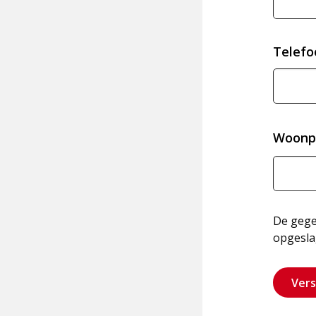
Telef
Woonp
De gegev
opgesla