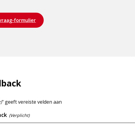
vraag-formulier
dback
" geeft vereiste velden aan
t)
ack
(Verplicht)