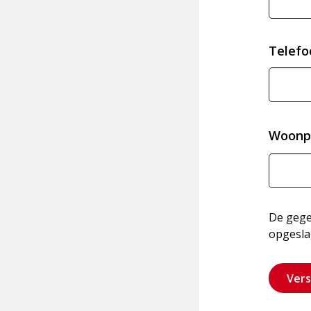
Telef
Woonp
De gegev
opgesla