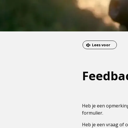
Dit
Lees voor
is
een
externe
Feedba
pagina
Heb je een opmerking
formulier.
Heb je een vraag of o