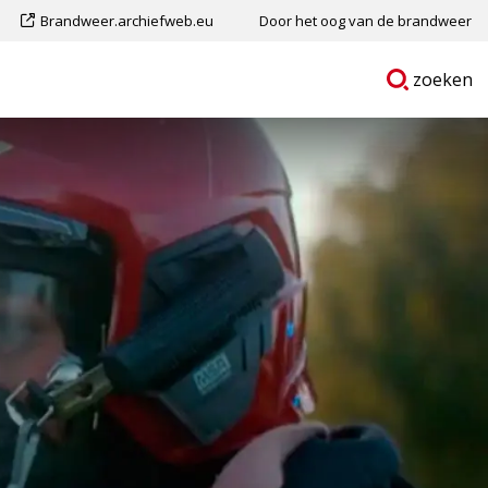
Dit
Brandweer.archiefweb.eu
Door het oog van de brandweer
is
Ga
p
zoeken
een
naar
externe
pagina