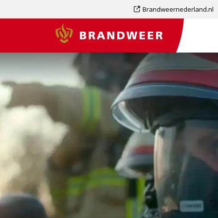
Dit
Brandweernederland.nl
is
Brandweer
een
externe
pagina