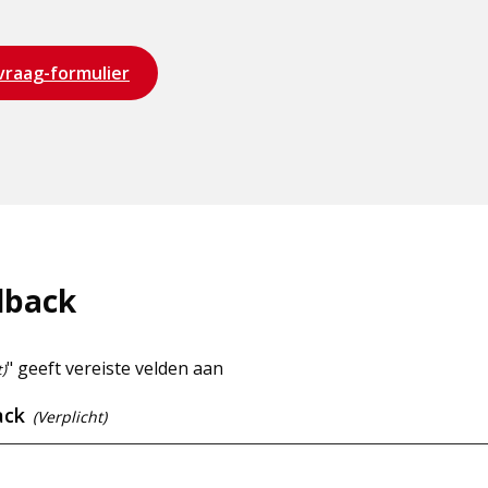
vraag-formulier
dback
" geeft vereiste velden aan
t)
ack
(Verplicht)