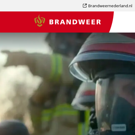
Dit
Brandweernederland.nl
is
Brandweer
een
externe
pagina