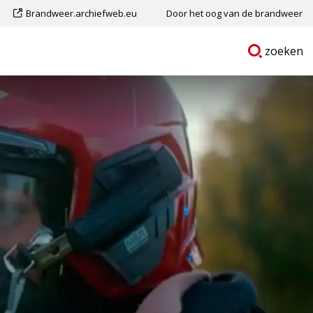
Dit
Brandweer.archiefweb.eu
Door het oog van de brandweer
is
Ga
p
zoeken
een
naar
externe
pagina