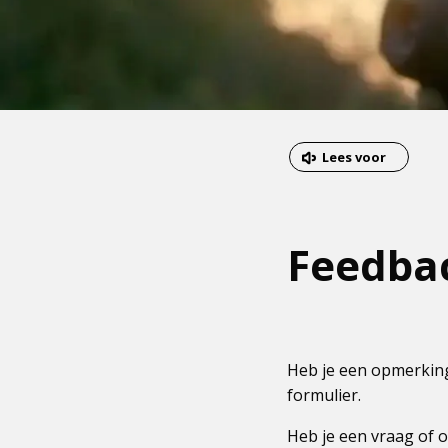
Dit
Lees voor
is
een
externe
Feedba
pagina
Heb je een opmerking
formulier.
Heb je een vraag of o