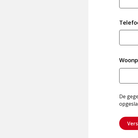
Telef
Woonp
De gegev
opgesla