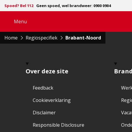
Spoed? Bel 112
Geen spoed, wel brandweer: 0900 0904
Menu
Open
navigatie
Home
Regiospecifiek
Brabant-Noord
Over deze site
Bran
Feedback
Werk
Cookieverklaring
Regi
Disclaimer
Vaca
Responsible Disclosure
Ond