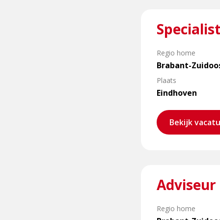
Lees
Specialis
meer
over
Specialist
Regio home
Objectadvisering
Brabant-Zuidoo
Plaats
Eindhoven
Bekijk vacat
Lees
Adviseur
meer
over
Adviseur
Regio home
Objectadvisering