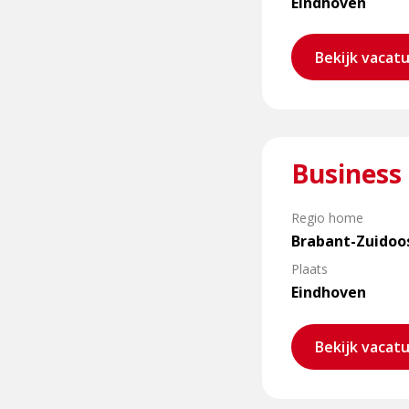
Eindhoven
Bekijk vacat
Lees
Business 
meer
over
Business
Regio home
Controller
Brabant-Zuidoo
Plaats
Eindhoven
Bekijk vacat