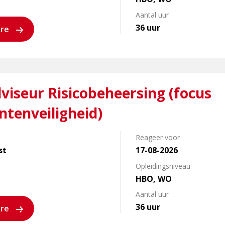
Aantal uur
36 uur
ure
viseur Risicobeheersing (focus
tenveiligheid)
Reageer voor
st
17-08-2026
id)
Opleidingsniveau
HBO, WO
Aantal uur
36 uur
ure