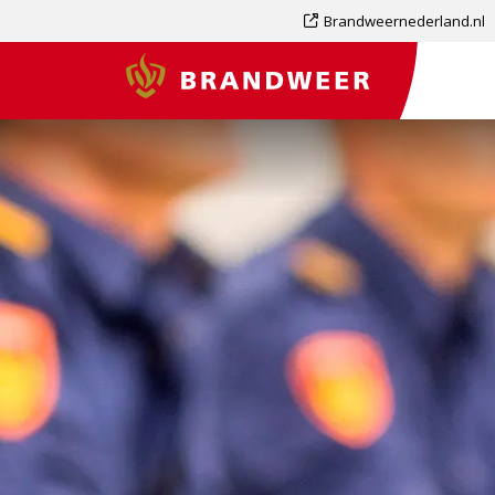
Dit
Brandweernederland.nl
is
Brandweer
een
externe
pagina