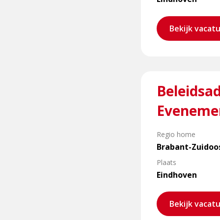
Bekijk vacat
Lees
Beleidsad
meer
over
Evenemen
Beleidsadviseur
Risicobeheersing
Regio home
(focus
Brabant-Zuidoo
Evenementenveilighe
Plaats
Eindhoven
Bekijk vacat