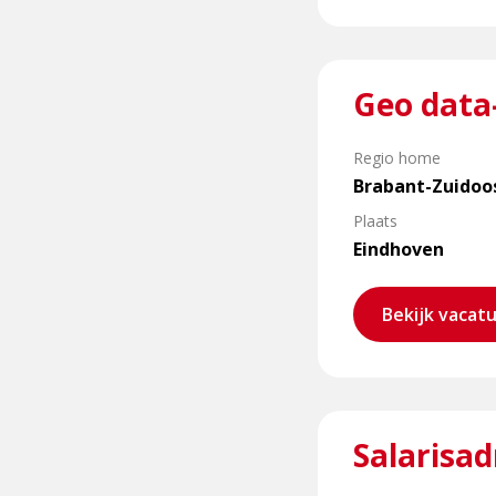
Lees
Geo data-
meer
over
Geo
Regio home
data-
Brabant-Zuidoo
analist
Plaats
(Nederlandstalig)
Eindhoven
Bekijk vacat
Lees
Salarisa
meer
over