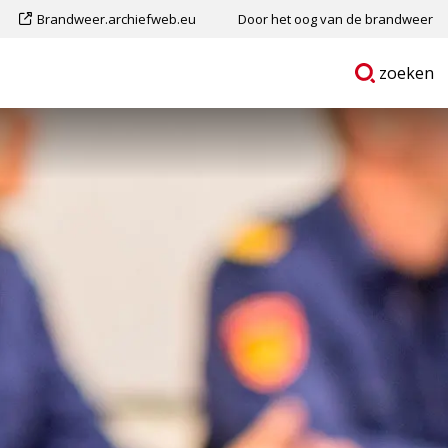
Dit
Brandweer.archiefweb.eu
Door het oog van de brandweer
is
Ga
p
zoeken
een
naar
externe
pagina