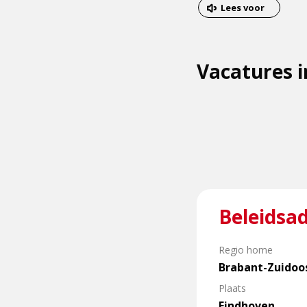
van
Dit
Lees voor
het
is
menu
een
Vacatures 
externe
pagina
Lees
Beleidsad
meer
over
Beleidsadviseur
Regio home
Risicobeheersing
Brabant-Zuidoo
Plaats
Eindhoven