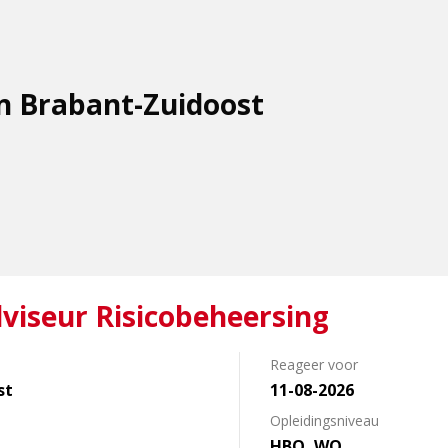
in Brabant-Zuidoost
viseur Risicobeheersing
Reageer voor
st
11-08-2026
Opleidingsniveau
HBO, WO