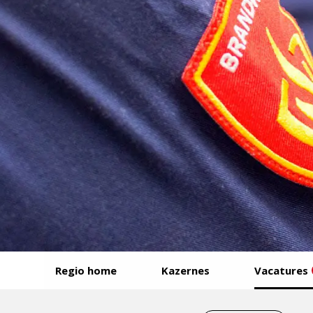
Start
Regio home
Kazernes
Vacatures
van
het
Eind
menu