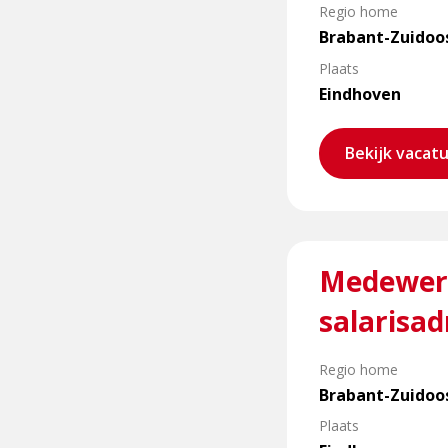
Salarisadministrateur
Regio home
Brabant-Zuidoo
Plaats
Eindhoven
Bekijk vacat
Lees
Medewerk
meer
over
salarisad
Medewerker
financiële
Regio home
administratie
Brabant-Zuidoo
en
salarisadministratie
Plaats