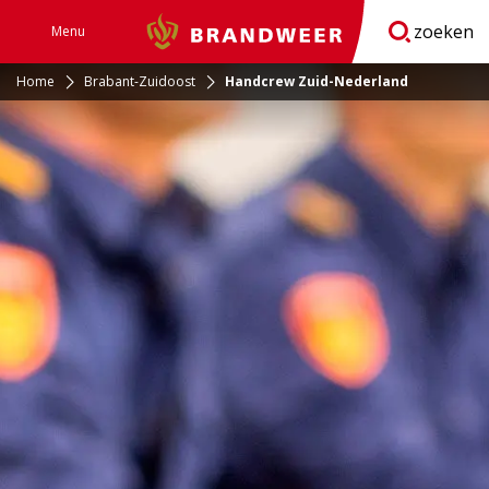
zoeken
Menu
Brandweer
Open
navigatie
Home
Brabant-Zuidoost
Handcrew Zuid-Nederland